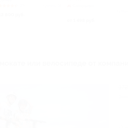
Южная
Саларьево
(37)
Куплено 91
Купле
12 600 руб.
от 1 498 руб.
амокате или велосипеде от компа
172
Эко
9