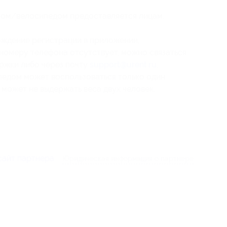
том/велосипедом предоставляется лицам,
ождение регистрации в приложении;
о номеру телефона отсутствует, можно связаться
ржки либо через почту
support@urent.ru
;
едом может воспользоваться только один
может не выдержать веса двух человек,
сайт партнера
Юридическая информация о партнёре