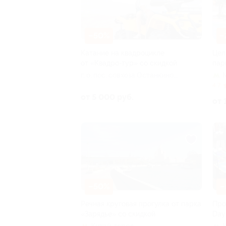
–50%
–
Катание на квадроцикле
Цел
от «Квадро-тур» со скидкой
пар
г. о, пос. совхоза Останкино,
Дорожная ул, д. 26а
4.7
от 5 000 руб.
от 
–50%
–
Речная круговая прогулка от парка
Про
«Зарядье» со скидкой
Day