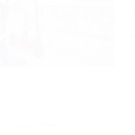
А
Поде
3 из 3
я
г.
ии
Адреса
Отзывы