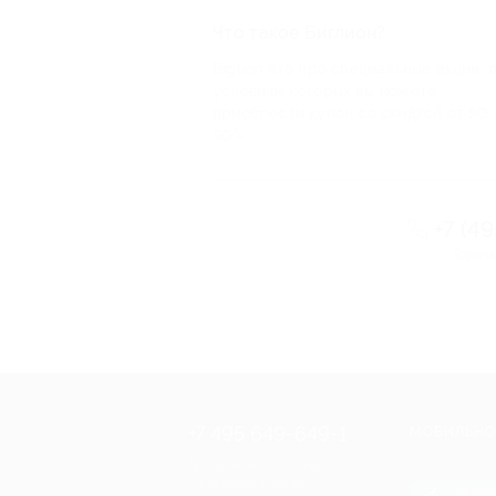
Что такое Биглион?
Biglion это про специальные акции, 
условиям которых вы можете
приобрести купон со скидкой от 50 
90%
+7 (4
Горяча
+7 495 649-649-1
МОБИЛЬНО
Для звонка из Москвы
и регионов России
загрузи