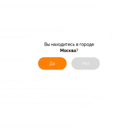
ченное количество купонов для себя или
дки стоимостью по 200 руб.
уется приобрести купон на сайте стоимостью
Вы находитесь в городе
Москва
?
 на электросамокате/велосипеде.
Да
Нет
приложении «Юрент»;
» ввести индивидуальный код купона;
ится скидка и стоимость поездки составит
рую можно применить к трем поездкам.
31.12.2025.
 можно ознакомиться на
сайте
.