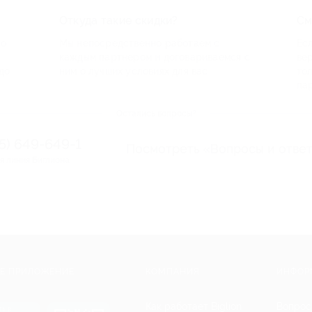
Откуда такие скидки?
См
по
Мы непосредственно работаем с
Есл
каждым партнером и договариваемся с
ве
до
ним о лучших условиях для вас
то
па
Остались вопросы?
95) 649-649-1
Посмотреть «Вопросы и отве
я линия Биглиона
Е ПРИЛОЖЕНИЕ
КОМПАНИЯ
ИНФОР
Как работает Biglion
Вопрос
ть в