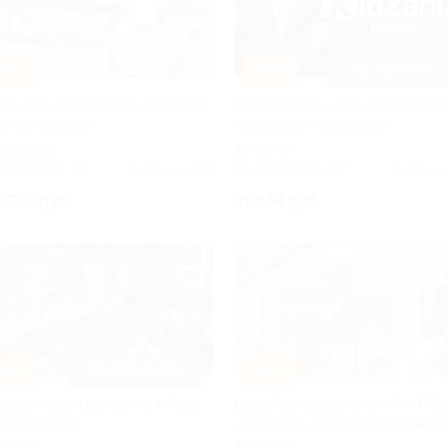
20%
–40%
ТЦ «АВИАПАРК»
ый день в аквапарке «Фэнтази
Билет на весь день в детский 
к» со скидкой
профессий «Кидзания»
Марьино
ЦСКА
(51)
Куплено 8 068
4.5
(62)
Куплено 
1 752 руб.
от 654 руб.
50%
–30%
ТРК «ГЛОБАЛ СИТИ»
ведение дня рождения в Play
Целый день развлечений в ТРЦ
 со скидкой
«Саларис» в парке развлечени
Joki Joya