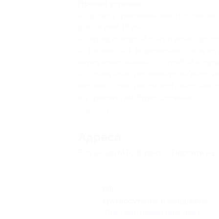
Прочие условия:
— право управления электросамока
достигшим 18 лет;
— перед поездкой обязательно прох
— так как сеть федеральная, связь п
через приложение со службой подде
— одним электросамокатом/велосип
человек. Электросамокат/велосипед 
а управлять им будет сложнее.
Свернуть
Адресa
Все акции
МТС Юрент
Перейти на 
РФ
круглосуточно и ежедневно
Показать номер телефона