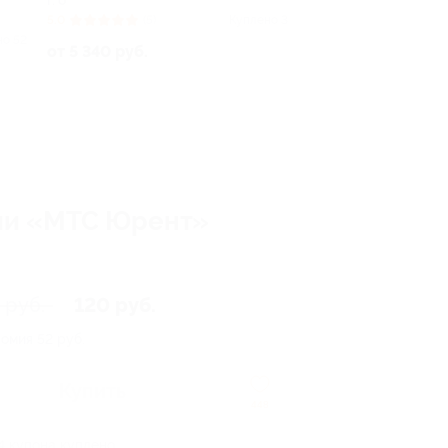
г. о
5.0
(5)
Куплено 3
но 52
от 5 340 руб.
нии «МТС Юрент»
 руб.
120 руб.
номия
52 руб.
Купить
448
4 купона куплено