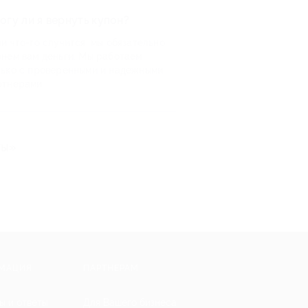
огу ли я вернуть купон?
и что-то случится, мы обязательно
рнем вам деньги. Мы работаем
лько с проверенными и надежными
ртнерами
ты»
МАЦИЯ
ПАРТНЕРАМ
ы и ответы
Для Вашего бизнеса