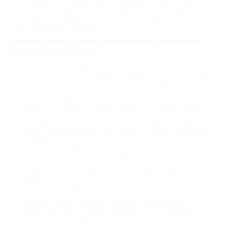
это стоит несколько тысяч рублей в среднем. Но платить полный
прайс и не обязательно: пользуйтесь купонами Биглион, чтобы делать
дорогим людям необычные подарки. Так вы сэкономите до 90% –
сейчас расскажем подробнее.
Причины сделать регистрацию имени для звезды в
Хабаровске по купону
Вот почему стоит попробовать такую услугу хоть раз:
Уникальный подарок на любой праздник. Звезда с именем человека
— это не банальный сувенир, а особенный знак внимания, который
запомнится на всю жизнь.
Возможность наблюдать звезду в телескоп – владелец получает не
только красивую бумагу, а еще и астрономические координаты. Их
можно ввести на сайте всемирного телескопа и увидеть звезду в
режиме реального времени, что добавляет подарку достоверности
и научной ценности.
Подарок без привязки к месту – сертификат на звезду можно
отправить в любой город России. Это идеальный вариант для
поздравления друзей и родственников, которые живут далеко.
Возможность подарить звезду нескольким людям – семье или
рабочему коллективу.
Большой выбор величин и созвездий – по акции есть много
вариантов, можно подобрать подходящий для конкретного
человека. Например, заказать сертификат по знаку зодиака
получателя — такой вариант выглядит особенно продуманным.