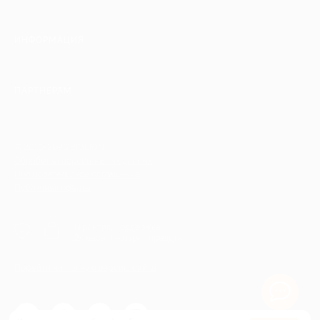
ИНФОРМАЦИЯ
ПАРТНЕРАМ
© 2010-2026 BIGLION
Обработка персональных данных
Пользовательское соглашение
Публичная оферта
Гарантия, поддержка
24 часа и возврат средств
Перейти на полную версию сайта