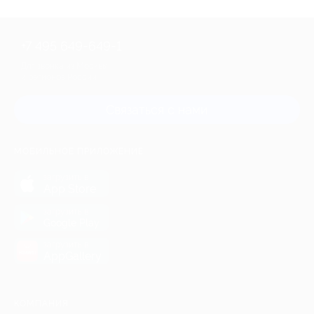
+7 495 649-649-1
Для звонка из Москвы
и регионов России
Связаться с нами
МОБИЛЬНОЕ ПРИЛОЖЕНИЕ
загрузить в
App Store
загрузить в
Google Play
загрузить в
AppGallery
КОМПАНИЯ