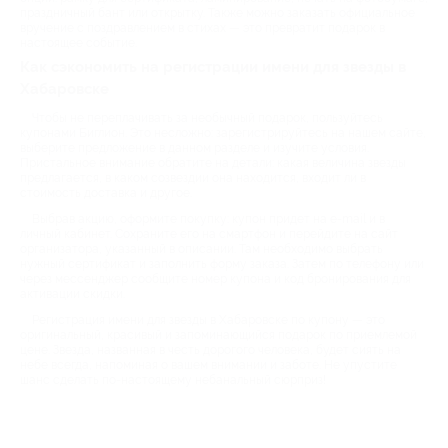
праздничный бант или открытку. Также можно заказать официальное
вручение с поздравлением в стихах — это превратит подарок в
настоящее событие.
Как сэкономить на регистрации имени для звезды в
Хабаровске
Чтобы не переплачивать за необычный подарок, пользуйтесь
купонами Биглион. Это несложно: зарегистрируйтесь на нашем сайте,
выберите предложение в данном разделе и изучите условия.
Пристальное внимание обратите на детали: какая величина звезды
предлагается, в каком созвездии она находится, входит ли в
стоимость доставка и другое.
Выбрав акцию, оформите покупку: купон придет на e-mail и в
личный кабинет. Сохраните его на смартфон и перейдите на сайт
организатора, указанный в описании. Там необходимо выбрать
нужный сертификат и заполнить форму заказа. Затем по телефону или
через мессенджер сообщите номер купона и код бронирования для
активации скидки.
Регистрация имени для звезды в Хабаровске по купону — это
оригинальный, красивый и запоминающийся подарок по приемлемой
цене. Звезда, названная в честь дорогого человека, будет сиять на
небе всегда, напоминая о вашем внимании и заботе. Не упустите
шанс сделать по-настоящему небанальный сюрприз!