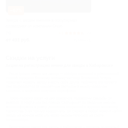
–67%
Звезда с вашим именем в популярных
созвездиях от компании Orion
РФ
4.5
(29)
от 491 руб.
Куплено 11
Скидки на услуги
Акции на регистрацию имени для звезды в Хабаровске
Регистрация имени для звезды — это оригинальный и романтичный
способ подарить близкому человеку частицу Вселенной. Услуга
позволяет назвать звезду в честь себя, друга, любимого или коллеги.
Имя закрепляется за конкретным светилом в международном
каталоге, а владелец получает сертификат.
Такие подарки дарят на дни рождения, годовщины свадьбы, 14
февраля, 8 Марта или без повода. Сертификат со звездным именем
можно оформить в рамку, дополнить открыткой и вручить виновнику
торжества. Зная точные координаты, он сможет в любой момент найти
звезду на ночном небе или через онлайн-телескоп на сайте
организатора.
Регистрация имени для звезды в Хабаровске – подарок недешевый: