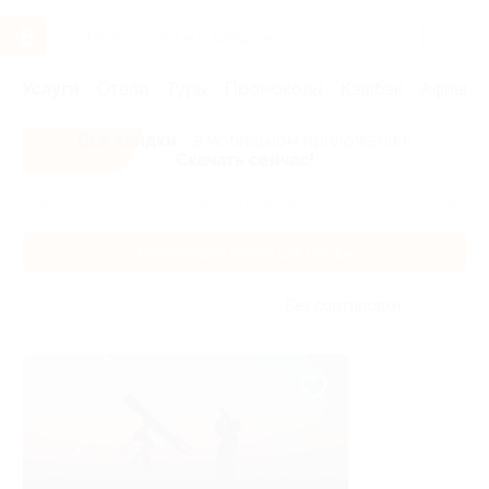
Услуги
Отели
Туры
Промокоды
Кэшбэк
Афиша 
Все скидки
- в мобильном приложении!
Скачать сейчас!
Главная
Услуги
Загляни в будущее
Регистрация имени дл
Регистрация имени для звезды
Без сортировки