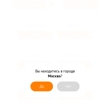
0.38%
4.4%
Кэшбэк
Кэшбэк
6%
42 ₽
Кэшбэк
Кэшбэк
4.62%
1.6%
Кэшбэк
Кэшбэк
Вы находитесь в городе
Москва
?
Да
Нет
10.4%
2.47%
Кэшбэк
Кэшбэк