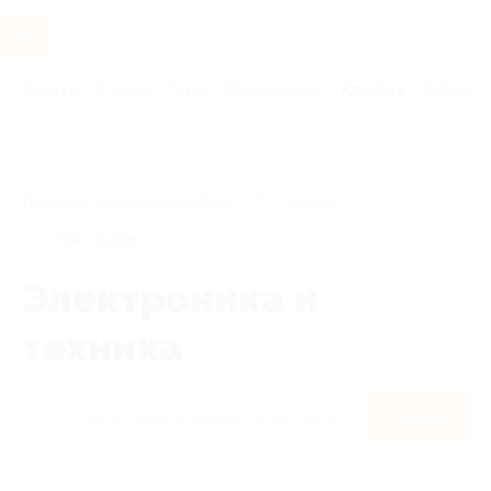
Услуги
Отели
Туры
Промокоды
Кэшбэк
Афиша 
Главная
Кэшбэк
Электроника и техника
Правила получения кэшбэка
По чеку
Мой кэшбэк
Электроника и
техника
Найти