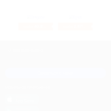
40.8%
2.57%
Кэшбэк
Кэшбэк
+7 495 649-649-1
Для звонка из Москвы
и регионов России
Связаться с нами
МОБИЛЬНОЕ ПРИЛОЖЕНИЕ
загрузить в
App Store
загрузить в