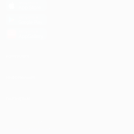
загрузить в
App Store
загрузить в
Google Play
загрузить в
AppGallery
КОМПАНИЯ
ИНФОРМАЦИЯ
ПАРТНЕРАМ
© 2010-2026 BIGLION
Обработка персональных данных