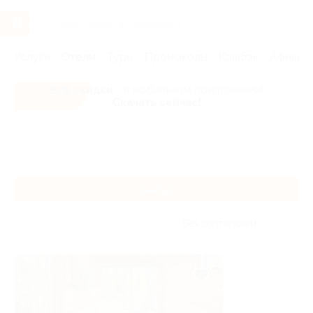
Услуги
Отели
Туры
Промокоды
Кэшбэк
Афиша 
Все скидки
- в мобильном приложении!
Скачать сейчас!
Главная
Отели
Урал
Оренбург
Оренбург
Без сортировки