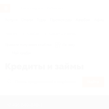
Услуги
Отели
Туры
Промокоды
Кэшбэк
Афиша 
Главная
Кэшбэк
Кредиты и займы
Правила получения кэшбэка
По чеку
Мой кэшбэк
Кредиты и займы
Найти
+7 495 649-649-1