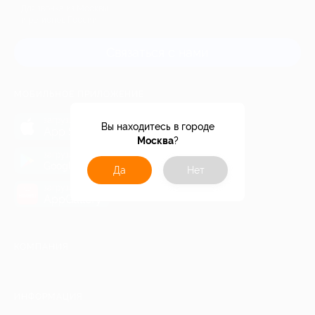
Для звонка из Москвы
и регионов России
Связаться с нами
МОБИЛЬНОЕ ПРИЛОЖЕНИЕ
загрузить в
Вы находитесь в городе
App Store
Москва
?
загрузить в
Google Play
Да
Нет
загрузить в
AppGallery
КОМПАНИЯ
ИНФОРМАЦИЯ