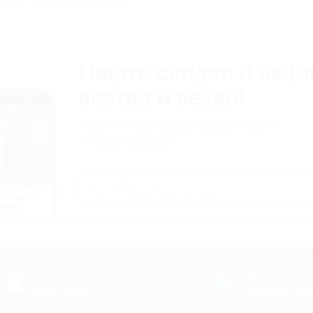
Ищите скидки и акци
всегда и везде!
Получите ссылку для загрузки Biglion
на свой смартфон
й отдых c
нием в
ь
загрузить в
загрузить в
App Store
Google Pla