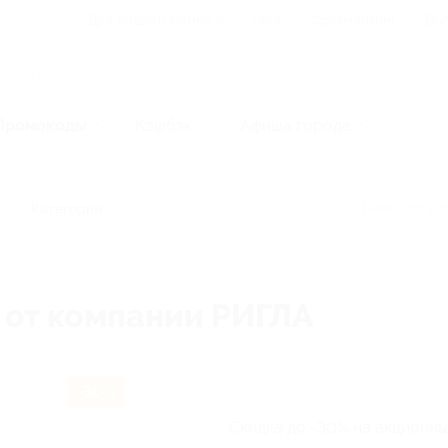
Для Вашего бизнеса
Блог
Франчайзинг
Воп
Промокоды
Кэшбэк
Афиша города
Категории
 от компании РИГЛА
-30%
Скидка до -30% на акционны