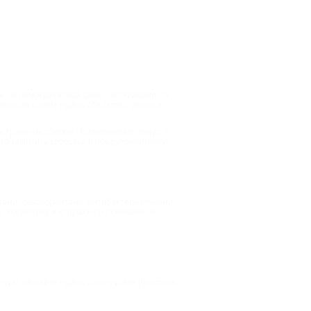
ны по демократичной цене. Со скидками по
ионах и сайт rigla.ru объявляют акции и
х травяных сборов. Поддерживать тонус и
ого защитить здоровье и предупредить или
итями, дезодорантами, антибактериальными
е, косметику и игрушки со скидками по
укт на сайте rigla.ru и получайте приятные