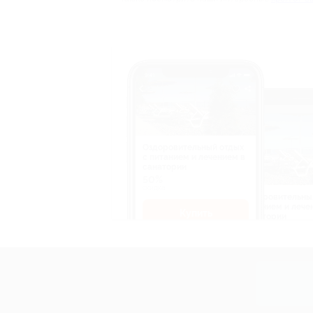
Оздоровительный отдых
c питанием и лечением в
санатории
50%
cкидка
Оздоровительны
питанием и лече
Купить
санатории
50%
cкидка
Купит