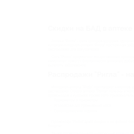
Скидки на БАД в аптеке 
Аптека "Ригла" - сеть центров здоровья, где 
купонам интернет-аптеки "Ригла" постоянная забо
распродажи для покупателей.
Сеть "Ригла" предлагает лекарственные препар
иммунитет помогут биологически активные добавк
вылечить заболевание.
Распродажи "Ригла" - н
Интернет-аптека "Rigla" приглашает клиентов
растворами. Скидки аптеки "Ригла" полезны и мол
промокодам и купонам. Кроме того, привлекатель
Термометры и тонометры;
Устройства для промывания носа;
Ортопедические изделия.
Промокоды "Ригла" дают скидки и на фитнес-то
бонусы!
Также посмотрите наши интересные
крем от Cl