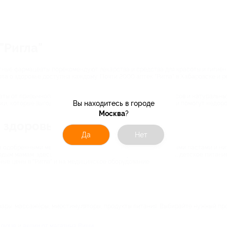
"Ригла"
опытные фармацевты порекомендуют лекарства и средства для красоты и гигие
та о здоровье доступна каждому. Почти 2000 аптек "Ригла" в Хабаровске и рег
аты от привычного аспирина до редких витаминных комплексов и натуральны
Вы находитесь в городе
и, которые выгодно покупать по ценам "Ригла". Акции аптеки помогут недор
Москва
?
а здоровье
Да
Нет
 за одобренными медиками гигиеническими средствами: зубными пастами и н
одым мамам: здесь выгодно заказывать подгузники и пелёнки, детское питани
ные цены в "Ригла" и на медицинское оборудование:
вары: массажёры, миостимуляторы, продукты питания. Выбирайте нужный прод
inique
и
акции от магазина Виши