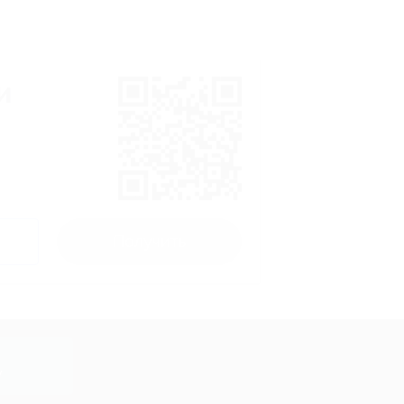
и
Получить
y