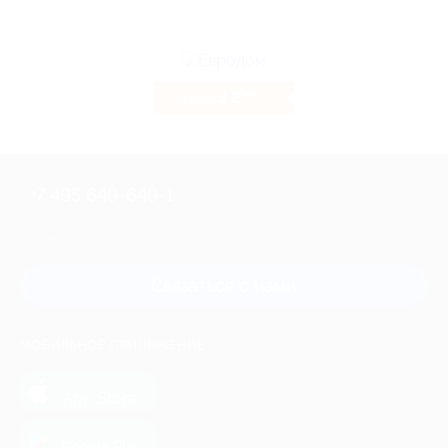
3.27%
Кэшбэк
+7 495 649-649-1
Для звонка из Москвы
и регионов России
Связаться с нами
МОБИЛЬНОЕ ПРИЛОЖЕНИЕ
загрузить в
App Store
загрузить в
Google Play