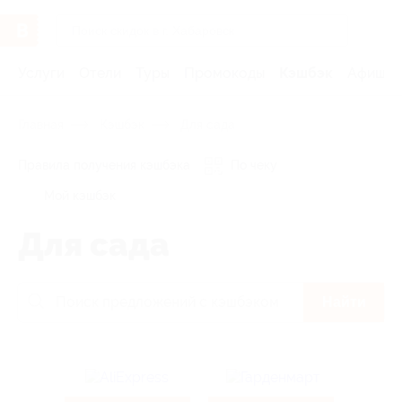
Услуги
Отели
Туры
Промокоды
Кэшбэк
Афиша 
Главная
Кэшбэк
Для сада
Правила получения кэшбэка
По чеку
Мой кэшбэк
Для сада
Найти