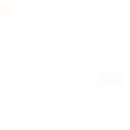
Услуги
Отели
Туры
Промокоды
Кэшбэк
Афиша 
Главная
Кэшбэк
Все инструменты
Правила получения кэшбэка
По чеку
Мой кэшбэк
Найти