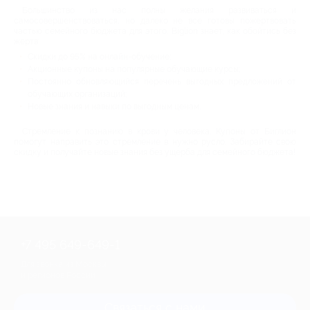
Большинство из нас полны желания развиваться и
самосовершенствоваться, но далеко не все готовы пожертвовать
частью семейного бюджета для этого. Biglion знает, как обойтись без
жертв:
Скидки до 95% на онлайн-обучение;
Акционные купоны на популярные обучающие курсы;
Постоянно обновляющийся перечень выгодных предложений от
обучающих организаций;
Новые знания и навыки по выгодным ценам.
Стремление к познанию в крови у человека. Купоны от Биглион
помогут направить это стремление в нужно русло. Забирайте свою
скидку и получайте новые знания без ущерба для семейного бюджета!
+7 495 649-649-1
Для звонка из Москвы
и регионов России
Связаться с нами