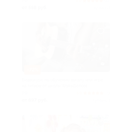
РФ
5.0
(23)
от 558 руб.
Куплено 1
–72%
Видеокурс по обучению вокалу или игре
на гитаре от школы WokalSchool
РФ
5.0
(31)
от 697 руб.
Куплено 4