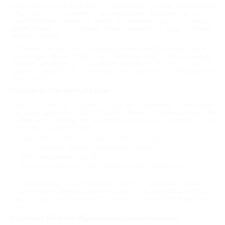
профессиональном развитии или становятся началом собственного
дела. Часто единственным сдерживающим фактором на пути к
самосовершенствованию становится денежный вопрос – стоимость
курсов бывает не по карману всем желающим. И тогда на помощь
приходит Биглион.
Заходите на наш сайт и выбирайте купоны на обучающие курсы от
организаций города. Biglion и его партнеры ценят желание каждого
человека развиваться и совершенствоваться. Поэтому у нас вы
найдете скидки на обучение по различным направлениям
деятельности.
Скидки на обучение для всех
Центры развития, школы и другие обучающие организации
постоянно предлагают акции. Биглион собрал эти предложения у себя
и дарит шанс каждому воспользоваться выгодными условиями. У нас
вы без труда найдете скидки:
В школах красоты и на косметологических курсах;
В автошколах и детских развивающих центрах;
В языковых школах и на ИТ-курсах;
На курсах фотоискусства и творческих мастер-классах.
В зависимости от собственной занятости выбирайте онлайн или
офлайн способ проведения занятий, заручитесь поддержкой от Biglion
в виде акционного купона и получайте новые знания по выгодной
цене.
Купоны от Биглион: обучающие курсы со скидкой