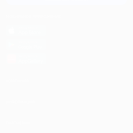
МОБИЛЬНОЕ ПРИЛОЖЕНИЕ
загрузить в
App Store
загрузить в
Google Play
загрузить в
AppGallery
КОМПАНИЯ
ИНФОРМАЦИЯ
ПАРТНЕРАМ