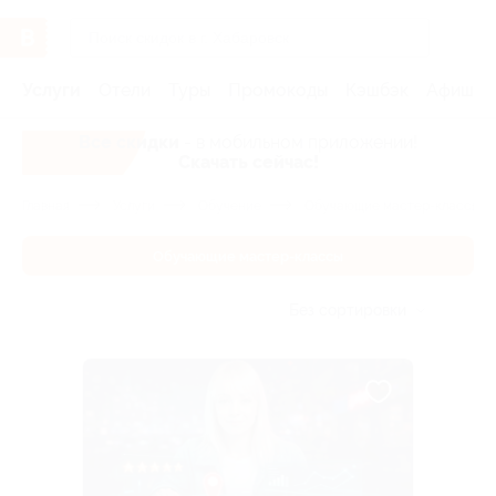
Услуги
Отели
Туры
Промокоды
Кэшбэк
Афиша 
Все скидки
- в мобильном приложении!
Скачать сейчас!
Главная
Услуги
Обучение
Обучающие мастер-классы
Обучающие мастер-классы
Без сортировки