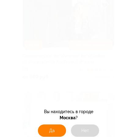
–96%
ДОСТУПНО ОНЛАЙН
Онлайн-курсы по обучению фотографии
от специалиста Хлебновой Жанны
РФ
4.2
(25)
от 380 руб.
Куплено 11
Вы находитесь в городе
Москва
?
Да
Нет