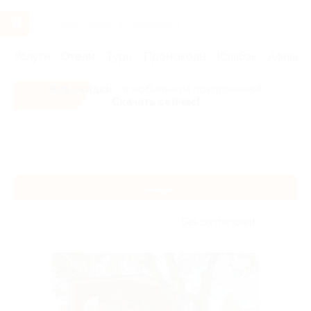
Услуги
Отели
Туры
Промокоды
Кэшбэк
Афиша 
Все скидки
- в мобильном приложении!
Скачать сейчас!
Главная
Отели
Поволжье
Самара
Самара
Без сортировки