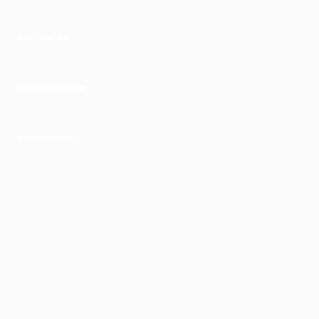
КОМПАНИЯ
ИНФОРМАЦИЯ
ПАРТНЕРАМ
© 2010-2026 BIGLION
Обработка персональных данных
Пользовательское соглашение
Публичная оферта
Гарантия, поддержка
24 часа и возврат средств
Перейти на полную версию сайта