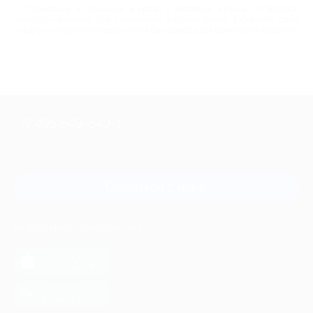
Стремление к познанию в крови у человека. Купоны от Биглион
помогут направить это стремление в нужно русло. Забирайте свою
скидку и получайте новые знания без ущерба для семейного бюджета!
+7 495 649-649-1
Для звонка из Москвы
и регионов России
Связаться с нами
МОБИЛЬНОЕ ПРИЛОЖЕНИЕ
загрузить в
App Store
загрузить в
Google Play