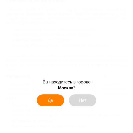
Скидки на обучение для всех
Центры развития, школы и другие обучающие организации
постоянно предлагают акции. Биглион собрал эти предложения у себя
и дарит шанс каждому воспользоваться выгодными условиями. У нас
вы без труда найдете скидки:
В школах красоты и на косметологических курсах;
В автошколах и детских развивающих центрах;
В языковых школах и на ИТ-курсах;
На курсах фотоискусства и творческих мастер-классах.
В зависимости от собственной занятости выбирайте онлайн или
офлайн способ проведения занятий, заручитесь поддержкой от Biglion
в виде акционного купона и получайте новые знания по выгодной
цене.
Купоны от Биглион: обучающие курсы со скидкой
Вы находитесь в городе
Большинство из нас полны желания развиваться и
Москва
?
самосовершенствоваться, но далеко не все готовы пожертвовать
частью семейного бюджета для этого. Biglion знает, как обойтись без
жертв:
Да
Нет
Скидки до 95% на онлайн-обучение;
Акционные купоны на популярные обучающие курсы;
Постоянно обновляющийся перечень выгодных предложений от
обучающих организаций;
Новые знания и навыки по выгодным ценам.