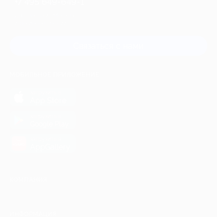
+7 495 649-649-1
Для звонка из Москвы
и регионов России
Связаться с нами
МОБИЛЬНОЕ ПРИЛОЖЕНИЕ
загрузить в
App Store
загрузить в
Google Play
загрузить в
AppGallery
КОМПАНИЯ
ИНФОРМАЦИЯ