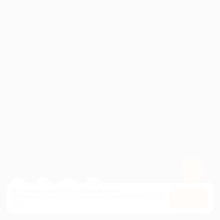
ПАРТНЕРАМ
© 2010-2026 BIGLION
Обработка персональных данных
Пользовательское соглашение
Публичная оферта
Гарантия, поддержка
24 часа и возврат средств
Перейти на полную версию сайта
Используем куки, чтобы сайт работал лучше.
Оставаясь с нами, вы соглашаетесь на использование
файлов
Оk
куки.