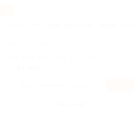
Услуги
Отели
Туры
Промокоды
Кэшбэк
Афиша 
Главная
Кэшбэк
Гарденмарт
Правила получения кэшбэка
По чеку
Мой кэшбэк
Найти