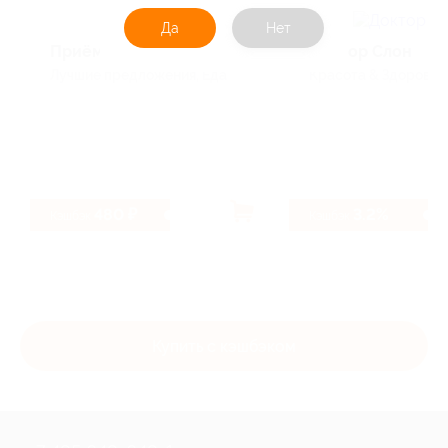
Да
Нет
Приём
Доктор Слон
Лучшие предложения, Еда
Красота & Здоровье
480 ₽
3.2%
Кэшбэк
Кэшбэк
Купить с кэшбэком