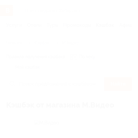
Услуги
Отели
Туры
Промокоды
Кэшбэк
Афиша 
Главная
Кэшбэк
М.Видео
Правила получения кэшбэка
По чеку
Мой кэшбэк
Найти
Кэшбэк от магазина М.Видео