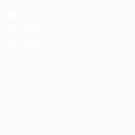
МОБИЛЬНОЕ ПРИЛОЖЕНИЕ
загрузить в
App Store
загрузить в
Google Play
загрузить в
AppGallery
КОМПАНИЯ
ИНФОРМАЦИЯ
ПАРТНЕРАМ
© 2010-2026 BIGLION