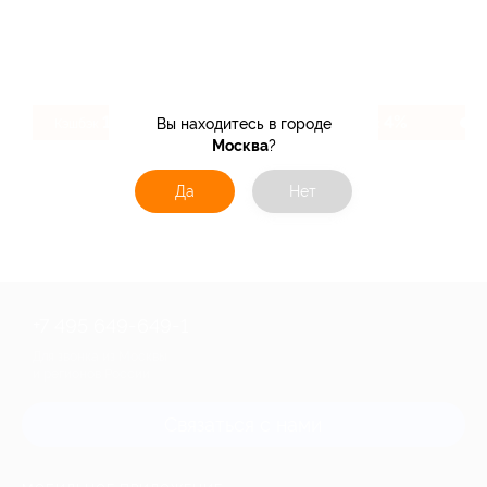
1.2%
4%
Вы находитесь в городе
Кэшбэк
Кэшбэк
Москва
?
Да
Нет
+7 495 649-649-1
Для звонка из Москвы
и регионов России
Связаться с нами