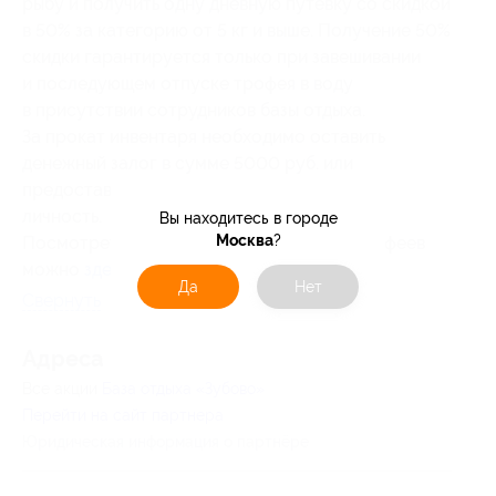
рыбу и получить одну дневную путевку со скидкой
в 50% за категорию от 5 кг и выше. Получение 50%
скидки гарантируется только при завешивании
и последующем отпуске трофея в воду
в присутствии сотрудников базы отдыха.
За прокат инвентаря необходимо оставить
денежный залог в сумме 5000 руб. или
предоставить документы удостоверяющие
личность.
Вы находитесь в городе
Москва
?
Посмотреть фотографии выловленных трофеев
можно
здесь
.
Да
Нет
Свернуть
Адресa
Все акции
База отдыха «Зубово»
Перейти на сайт партнера
Юридическая информация о партнёре