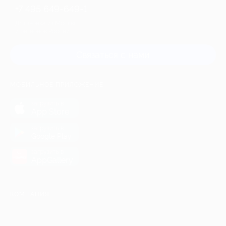
+7 495 649-649-1
Для звонка из Москвы
и регионов России
Связаться с нами
МОБИЛЬНОЕ ПРИЛОЖЕНИЕ
загрузить в
App Store
загрузить в
Google Play
загрузить в
AppGallery
КОМПАНИЯ