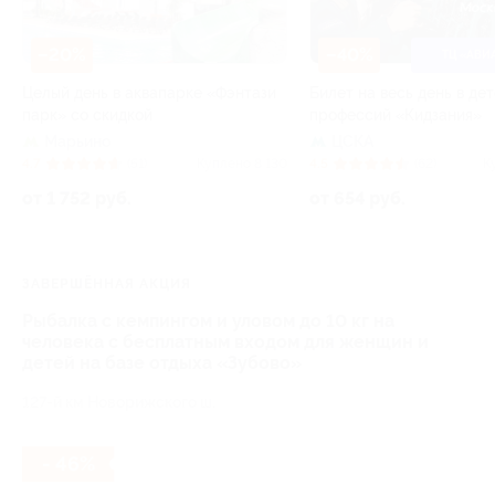
–20%
–40%
ТЦ «АВИ
Целый день в аквапарке «Фэнтази
Билет на весь день в де
парк» со скидкой
профессий «Кидзания»
Марьино
ЦСКА
4.7
(51)
Куплено 8 130
4.5
(62)
К
от 1 752 руб.
от 654 руб.
ЗАВЕРШЁННАЯ АКЦИЯ
Рыбалка с кемпингом и уловом до 10 кг на
человека с бесплатным входом для женщин и
детей на базе отдыха «Зубово»
127-й км Новорижского ш.
- 46%