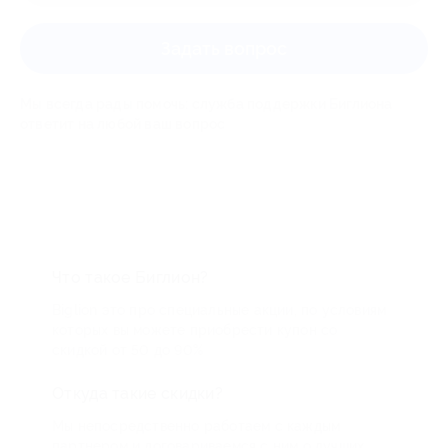
Задать вопрос
Мы всегда рады помочь: служба поддержки Биглиона
ответит на любой ваш вопрос
Что такое Биглион?
Biglion это про специальные акции, по условиям
которых вы можете приобрести купон со
скидкой от 50 до 90%
Откуда такие скидки?
Мы непосредственно работаем с каждым
партнером и договариваемся с ним о лучших