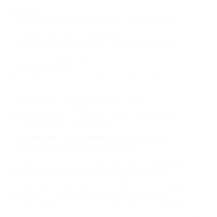
на сутки;
— 2 или 4 путевки на рыбалку с уловом до 10
кг в сутки на одного человека;
— аренда оборудованного места с мангалом,
столиком и лавочками;
— аренда удочек.
Женщины и дети участвуют в рыбалке бесплатно.
Обязательна предварительная запись
по телефонам:
+7 (926) 447-14-80
(рыбовод),
+7 (985) 115-83-35
(рыбовод).
Информацию по условиям акции вы можете
уточнить по телефонам компании:
+7 (926) 447-14-80
,
+7 (985) 115-83-35
(рыбовод).
Дополнительно оплачивается (при вылове
трофейных экземпляров) за рыбу от 5 кг и выше —
300 руб./кг (если рыба забирается домой).
Также можно отпустить выловленную трофейную