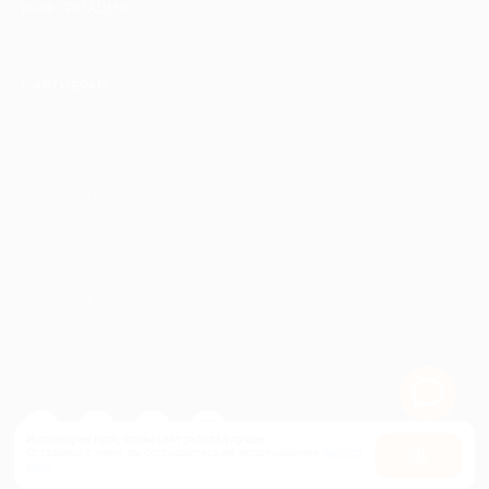
ИНФОРМАЦИЯ
ПАРТНЕРАМ
© 2010-2026 BIGLION
Обработка персональных данных
Пользовательское соглашение
Публичная оферта
Гарантия, поддержка
24 часа и возврат средств
Перейти на полную версию сайта
Используем куки, чтобы сайт работал лучше.
Оставаясь с нами, вы соглашаетесь на использование
файлов
Оk
куки.